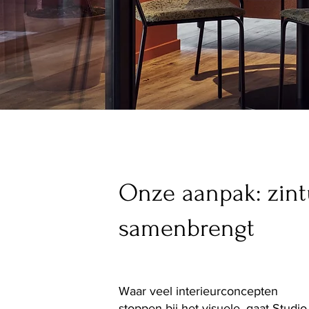
Onze aanpak: zint
samenbrengt
Waar veel interieurconcepten
stoppen bij het visuele, gaat Studio