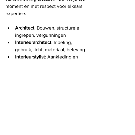
moment en met respect voor elkaars 
expertise.
Architect
: Bouwen, structurele 
ingrepen, vergunningen
Interieurarchitect
: Indeling, 
gebruik, licht, materiaal, beleving
Interieurstylist
: Aankleding en 
verfijning
Benieuwd welke aanpak het verschil 
maakt in jouw project?
Studio Kimchi denkt graag met je mee 
over een interieur dat klopt in gebruik, 
beleving en toekomstvisie. 
Contacteer 
ons volledig vrijblijvend.
Contacteer ons